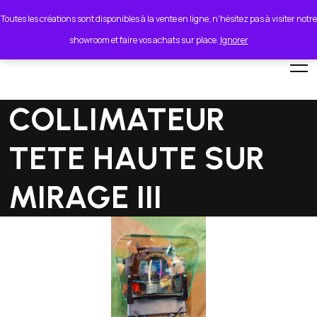
lionel.cordeiro55@orange.fr
Toutes les créations sont disponibles à la vente en ligne, n'hésitez pas à visiter notre
showroom et faire vos achats sur place.
Ignorer
COLLIMATEUR
TETE HAUTE SUR
MIRAGE III