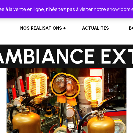
lionel.cordeiro55@orange.fr
s à la vente en ligne, n'hésitez pas à visiter notre showroom 
L
NOS RÉALISATIONS
ACTUALITÉS
B
AMBIANCE EX