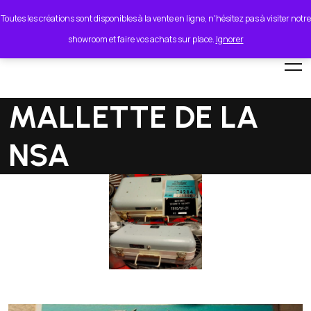
lionel.cordeiro55@orange.fr
Toutes les créations sont disponibles à la vente en ligne, n'hésitez pas à visiter notre
showroom et faire vos achats sur place.
Ignorer
MALLETTE DE LA
NSA