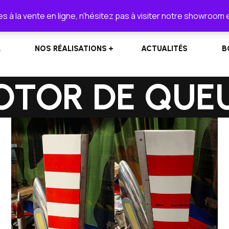
lionel.cordeiro55@orange.fr
s à la vente en ligne, n'hésitez pas à visiter notre showroom 
L
NOS RÉALISATIONS
ACTUALITÉS
B
ROTOR DE QUE