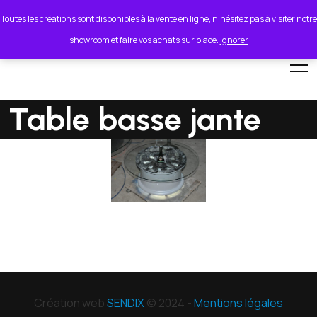
lionel.cordeiro55@orange.fr
Toutes les créations sont disponibles à la vente en ligne, n'hésitez pas à visiter notre
showroom et faire vos achats sur place.
Ignorer
Table basse jante
Création web
SENDIX
© 2024 -
Mentions légales