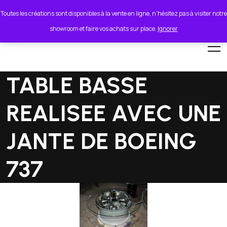
lionel.cordeiro55@orange.fr
Toutes les créations sont disponibles à la vente en ligne, n'hésitez pas à visiter notre
showroom et faire vos achats sur place.
Ignorer
TABLE BASSE
REALISEE AVEC UNE
JANTE DE BOEING
737