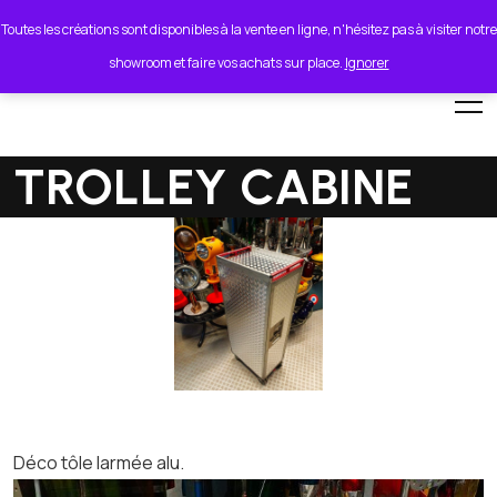
lionel.cordeiro55@orange.fr
Toutes les créations sont disponibles à la vente en ligne, n'hésitez pas à visiter notre
showroom et faire vos achats sur place.
Ignorer
TROLLEY CABINE
Déco tôle larmée alu.