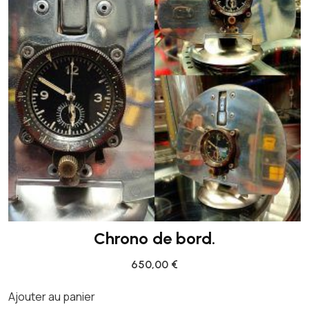
C
I
E
L
D
E
M
I
R
A
G
E
I
Chrono de bord.
I
650,00
€
I
Ajouter au panier