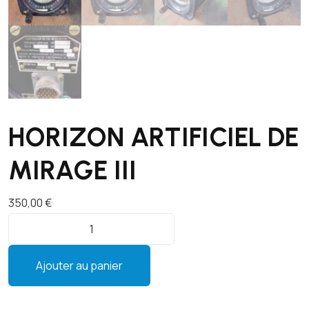
HORIZON ARTIFICIEL DE
MIRAGE III
350,00
€
q
u
a
Ajouter au panier
n
t