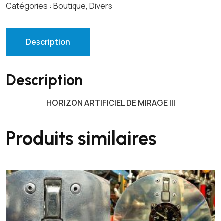
i
Catégories :
Boutique
,
Divers
t
é
d
Description
e
H
Description
O
R
HORIZON ARTIFICIEL DE MIRAGE III
I
Z
O
Produits similaires
N
A
R
T
I
F
I