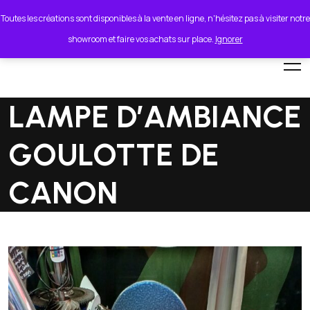
lionel.cordeiro55@orange.fr
Toutes les créations sont disponibles à la vente en ligne, n'hésitez pas à visiter notre
showroom et faire vos achats sur place.
Ignorer
LAMPE D’AMBIANCE
GOULOTTE DE
CANON