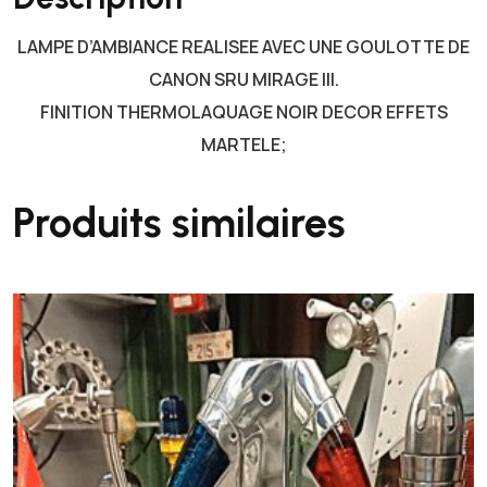
M
LAMPE D’AMBIANCE REALISEE AVEC UNE GOULOTTE DE
P
E
CANON SRU MIRAGE III.
D
FINITION THERMOLAQUAGE NOIR DECOR EFFETS
'
MARTELE;
A
M
Produits similaires
B
I
A
N
C
E
G
O
U
L