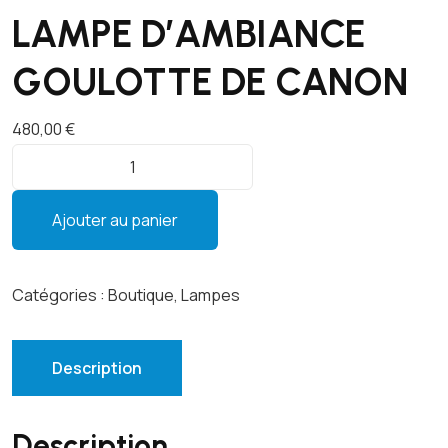
LAMPE D’AMBIANCE
GOULOTTE DE CANON
480,00
€
q
u
a
Ajouter au panier
n
t
i
Catégories :
Boutique
,
Lampes
t
é
d
Description
e
L
Description
A