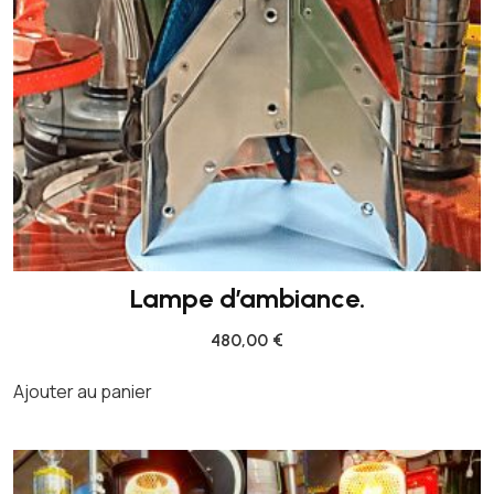
O
T
T
E
D
E
C
A
N
O
Lampe d’ambiance.
N
480,00
€
Ajouter au panier