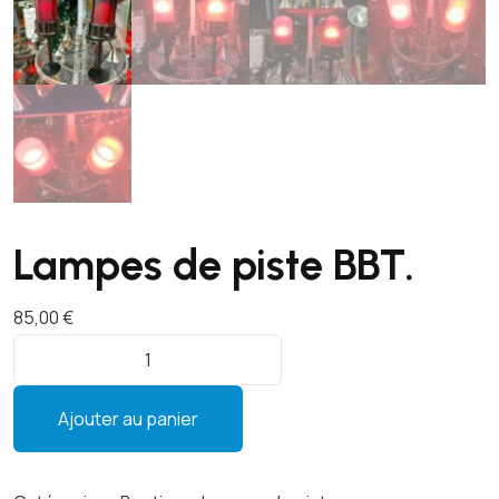
Lampes de piste BBT.
85,00
€
q
u
a
Ajouter au panier
n
t
i