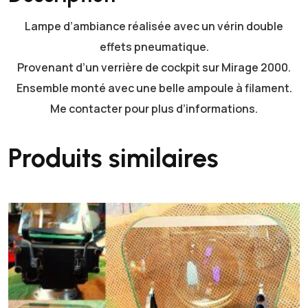
r
Lampe d’ambiance réalisée avec un vérin double
a
g
effets pneumatique.
e
Provenant d’un verrière de cockpit sur Mirage 2000.
2
Ensemble monté avec une belle ampoule à filament.
0
Me contacter pour plus d’informations.
0
0
Produits similaires
.