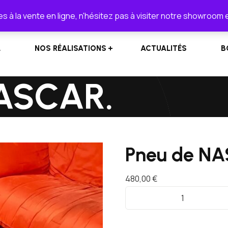
lionel.cordeiro55@orange.fr
s à la vente en ligne, n'hésitez pas à visiter notre showroom 
L
NOS RÉALISATIONS
ACTUALITÉS
B
NASCAR.
Pneu de N
480,00
€
q
u
a