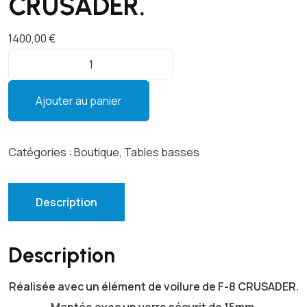
CRUSADER.
1400,00
€
q
u
a
Ajouter au panier
n
t
i
Catégories :
Boutique
,
Tables basses
t
é
d
Description
e
T
Description
a
b
Réalisée avec un élément de voilure de F-8 CRUSADER.
l
e