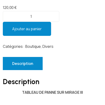
120,00
€
q
u
a
Ajouter au panier
n
t
i
Catégories :
Boutique
,
Divers
t
é
d
Description
e
T
Description
A
B
TABLEAU DE PANNE SUR MIRAGE III
L
E