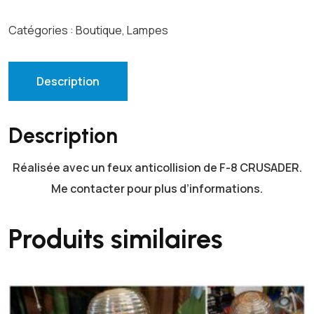
t
i
Catégories :
Boutique
,
Lampes
t
é
d
Description
e
L
Description
a
m
Réalisée avec un feux anticollision de F-8 CRUSADER.
p
e
Me contacter pour plus d’informations.
d
'
Produits similaires
a
p
p
l