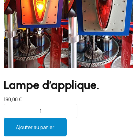
Lampe d’applique.
180,00
€
q
u
a
Ajouter au panier
n