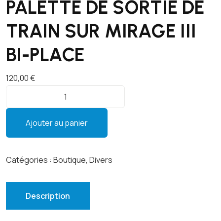
PALETTE DE SORTIE DE
TRAIN SUR MIRAGE III
BI-PLACE
120,00
€
q
u
a
Ajouter au panier
n
t
i
Catégories :
Boutique
,
Divers
t
é
d
Description
e
P