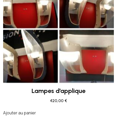
I
-
P
L
A
C
E
Lampes d’applique
420,00
€
Ajouter au panier