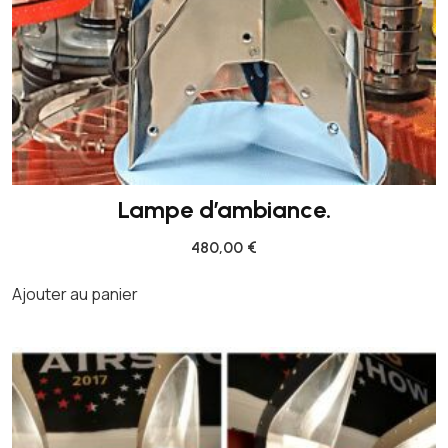
R
A
I
N
S
U
R
M
Lampe d’ambiance.
I
480,00
€
R
A
Ajouter au panier
G
E
I
I
I
B