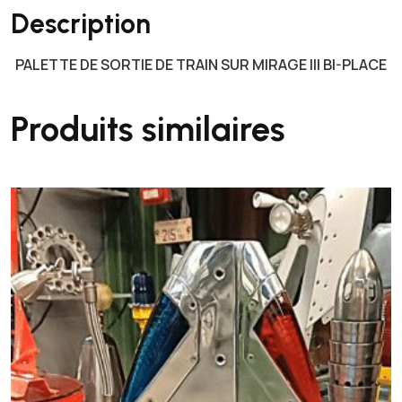
Description
A
L
PALETTE DE SORTIE DE TRAIN SUR MIRAGE III BI-PLACE
E
T
T
Produits similaires
E
D
E
S
O
R
T
I
E
D
E
T