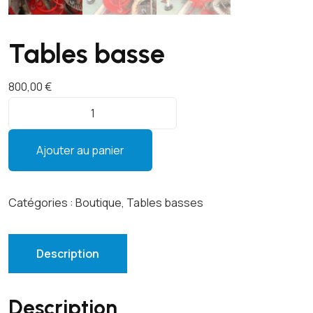
Tables basse
800,00
€
q
u
a
Ajouter au panier
n
t
i
Catégories :
Boutique
,
Tables basses
t
é
d
Description
e
T
Description
a