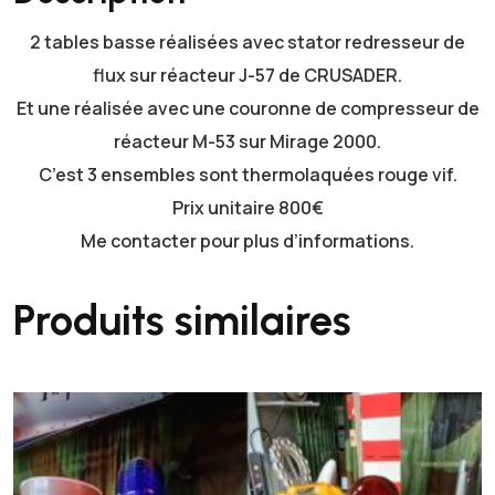
b
2 tables basse réalisées avec stator redresseur de
l
e
flux sur réacteur J-57 de CRUSADER.
s
Et une réalisée avec une couronne de compresseur de
b
réacteur M-53 sur Mirage 2000.
a
C’est 3 ensembles sont thermolaquées rouge vif.
s
Prix unitaire 800€
s
Me contacter pour plus d’informations.
e
Produits similaires